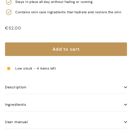
Stays in place all day without fading or running
Contains skin care ingredients that hydrate and restore the skin
Regular price
€52,00
€52,00
Add to cart
Low stock - 4 items left
Description
Ingredients
User manual