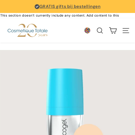
Skip to content
GRATIS gifts bij bestellingen
This section doesn’t currently include any content. Add content to this
section using the sidebar.
Cosmetique Totale
Search
Site 
{"dropdown_label"=>"Langua